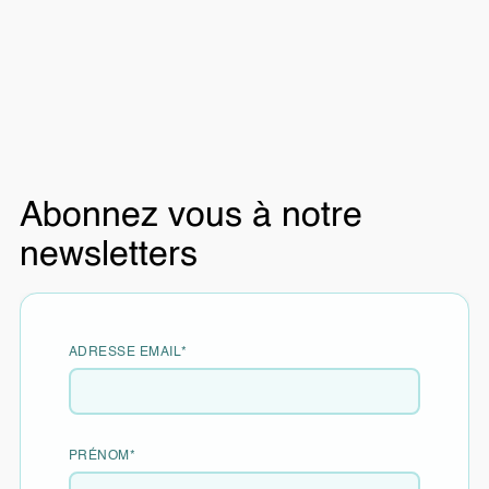
Nettoyage énergétique de
Abonnez vous à notre
mauvaises énergies et vibrations
newsletters
des personnes et des lieux et les
différentes protections à mettre
en place.
ADRESSE EMAIL*
Seront abordées les différentes énergies négatives,
voire néfastes.
Comment peut on les attraper ? Comment se nettoyer
PRÉNOM*
et se libérer de miasmes ?