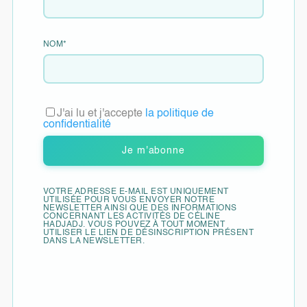
Comment nettoyer les lieux de mémoires anciennes
ou lourdes ?
Quelles protections pour que cela ne revienne plus ?
NOM*
Programme :
J'ai lu et j'accepte
la politique de
confidentialité
Nettoyage des personnes :
VOTRE ADRESSE E-MAIL EST UNIQUEMENT
Comment l’être humain énergétique fonctionne ?
UTILISÉE POUR VOUS ENVOYER NOTRE
NEWSLETTER AINSI QUE DES INFORMATIONS
CONCERNANT LES ACTIVITÉS DE CÉLINE
HADJADJ. VOUS POUVEZ À TOUT MOMENT
Les différents corps
UTILISER LE LIEN DE DÉSINSCRIPTION PRÉSENT
DANS LA NEWSLETTER.
La pensée
Vos ressources et votre puissance