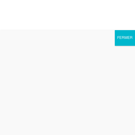
FERMER
Ouvrir la barre d’outils
Nettoyage des lieux et des
personnes