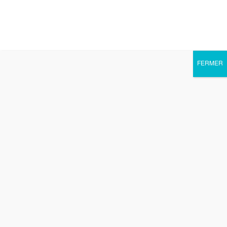
FERMER
Ouvrir la barre d’outils
Apprendre à libérer les
addictions