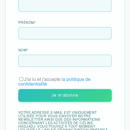
l’heure, en fonction des matières, des volumes et
des catégories ou types de cours. Je récolte vos
besoins, J’effectue une évaluation de vos acquis et
PRÉNOM*
lors d’un entretien j’élabore votre proposition de
formation. Je vous fournis un dossier complet, avec
convention, plan de formation détaillé, modalités
d’exécution de la formation et tarif. Vous pouvez
NOM*
alors prendre votre décision en toute connaissance
de cause.
J'ai lu et j'accepte
la politique de
confidentialité
Qualité et indicateurs de résultats
Nouveauté 2025 !
VOTRE ADRESSE E-MAIL EST UNIQUEMENT
UTILISÉE POUR VOUS ENVOYER NOTRE
NEWSLETTER AINSI QUE DES INFORMATIONS
Objectifs pédagogiques
CONCERNANT LES ACTIVITÉS DE CÉLINE
HADJADJ. VOUS POUVEZ À TOUT MOMENT