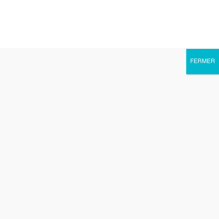
FERMER
Ouvrir la barre d’outils
Blog