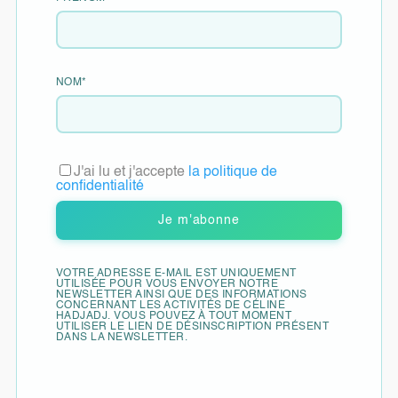
NOM*
2- La phase de résistance
J'ai lu et j'accepte
la politique de
:
confidentialité
Elle est déclenchée lorsque le stress
perdure et qu’il faut à l’organisme une
VOTRE ADRESSE E-MAIL EST UNIQUEMENT
source d’énergie pour le gérer. Le
UTILISÉE POUR VOUS ENVOYER NOTRE
NEWSLETTER AINSI QUE DES INFORMATIONS
cerveau ordonne aux même
CONCERNANT LES ACTIVITÉS DE CÉLINE
HADJADJ. VOUS POUVEZ À TOUT MOMENT
surrénales de délivrer cette fois des
UTILISER LE LIEN DE DÉSINSCRIPTION PRÉSENT
DANS LA NEWSLETTER.
glucocorticoïdes (cortisol) dont la
principale vertu est d’augmenter le
taux de glucose dans le sang.